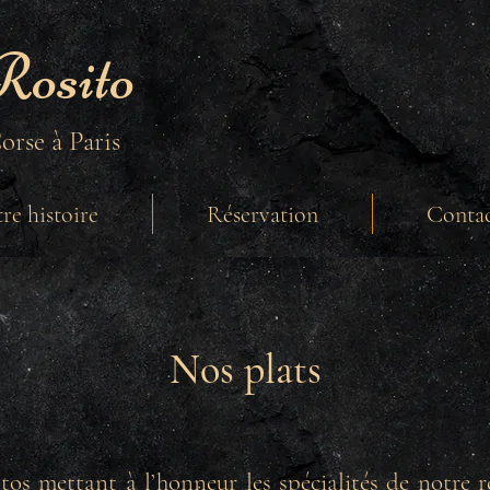
Rosito
orse à Paris
re histoire
Réservation
Conta
Nos plats
os mettant à l’honneur les spécialités de notre r