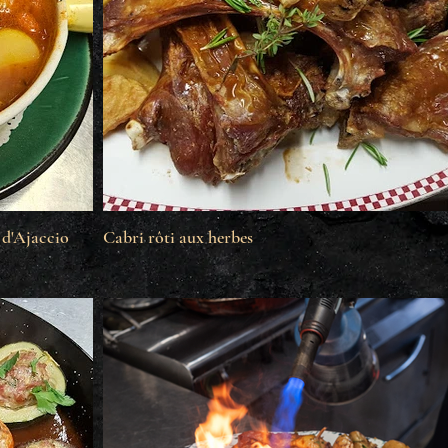
 d'Ajaccio
Cabri rôti aux herbes