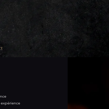
ct
ance
e expérience