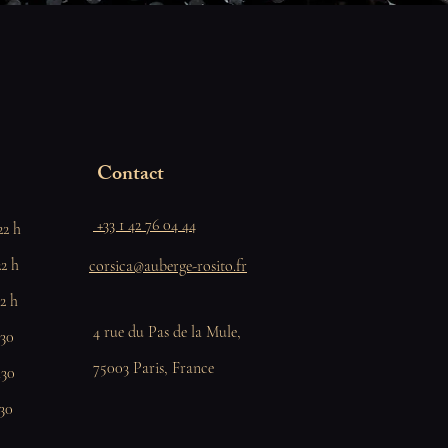
Contact
+33 1 42 76 04 44
 h
 h
corsica@auberge-rosito.fr
 h
4 rue du Pas de la Mule,
h30
75003 Paris, France
h30
h30