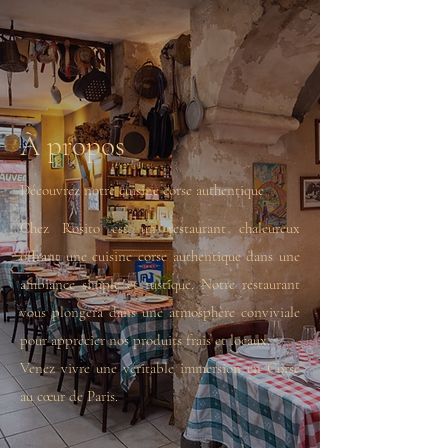
À propos
Découvrez notre cuisine corse authentique
Chez Rosito est un restaurant chaleureux
offrant une cuisine corse authentique dans une
ambiance simple et rustique. Notre restaurant
vous plongera dans une atmosphère conviviale
pour apprécier nos produits frais et locaux.
Venez vivre une véritable immersion en Corse
au cœur de Paris.