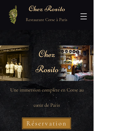
Chez Rosito
Restaurant Corse à Paris
Chez
Rosito
Une immersion complète en Corse au
cœur de Paris
Réservation